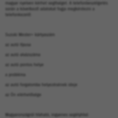
magyar nyelven kérhet segítséget. A telefonbeszélgetés
során a következő adatokat fogja megkérdezni a
telefonkezelő:
Suzuki Mester+ kártyaszám
az autó típusa
az autó alvázszáma
az autó pontos helye
a probléma
az autó forgalomba helyezésének ideje
az Ön elérhetősége
Magyarországról hívható, ingyenes segélyhívó