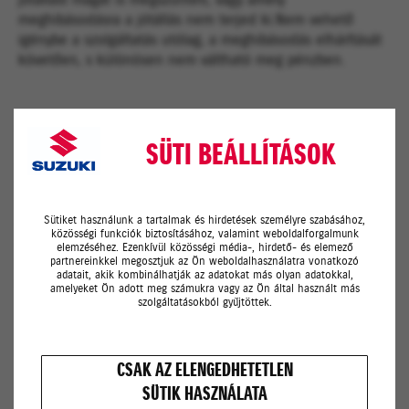
jótállást magát is megszünteti, vagy amely
meghibásodásra a jótállás nem terjed ki.Nem vehető
igénybe a szolgáltatás utólag, a meghibásodás elhárítását
követően, s különösen nem váltható meg pénzben.
Ki veheti igénybe a szolgáltatást?
SÜTI BEÁLLÍTÁSOK
A Suzuki Mester+ szolgáltatást a kártya birtokában
nemcsak a gépkocsi tulajdonosa, hanem annak vezetője
is igénybe veheti, a Magyar Suzuki Rt a Suzuki Mester+
Sütiket használunk a tartalmak és hirdetések személyre szabásához,
szolgáltatás igénybevételére való jogosultságot ugyanis
közösségi funkciók biztosításához, valamint weboldalforgalmunk
csak a Suzuki Mester+ kártya felmutatásához köti. Ez
elemzéséhez. Ezenkívül közösségi média-, hirdető- és elemező
partnereinkkel megosztjuk az Ön weboldalhasználatra vonatkozó
lehetővé teszi, hogy hozzátartozói vagy ismerősei az Ön
adatait, akik kombinálhatják az adatokat más olyan adatokkal,
távollétében is nyugodtan utazhassanak.**
amelyeket Ön adott meg számukra vagy az Ön által használt más
szolgáltatásokból gyűjtöttek.
Hogyan működik a Suzuki Mester+?
CSAK AZ ELENGEDHETETLEN
A Suzuki Mester+ a telefonhívást követően azonnal az Ön
SÜTIK HASZNÁLATA