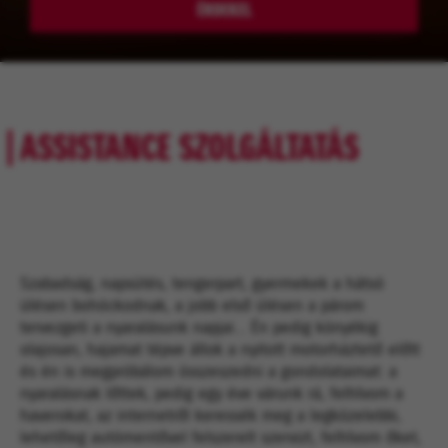
ÉRDEKEL
ASSISTANCE SZOLGÁLTATÁS
Szabadság, napsütés, tengerpart, gyermekek a hátsó
ülésen bohóckodnak, a jobb első ülésen a párom
tervezgeti a nyaralásunk napjai... Én pedig könyékig
olajosan, hajamat tépve állok a nyitott motorháztető előtt
és én is megpróbálom összeszedni a gondolataimat: a
nyaralásnak lőttek, pedig egy éve várunk rá, felhívom a
haverokat, az internetről keressék meg a legközelebbi,
lehetőleg autómentővel felszerelt szervizt, felhívom őket,