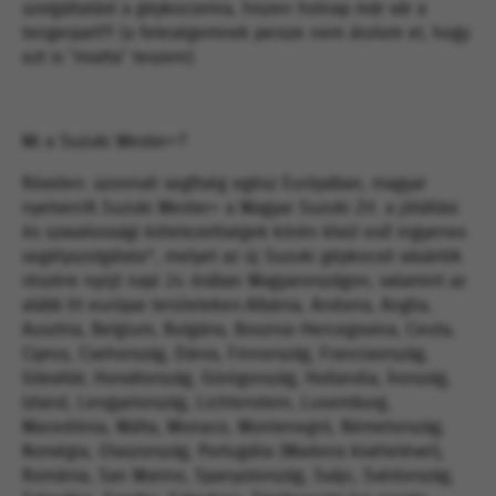
szolgáltatást a gépkocsimra, hiszen holnap már vár a
tengerpart!!! (a feleségemnek persze nem árulom el, hogy
ezt is ˝miatta˝ teszem)
Mi a Suzuki Mester+?
Röviden: azonnali segítség egész Európában, magyar
nyelven!A Suzuki Mester+ a Magyar Suzuki Zrt. a jótállási
és szavatossági kötelezettségek körén kívül eső ingyenes
segélyszolgálata*, melyet az új Suzuki gépkocsit vásárlók
részére nyújt napi 24 órában Magyarországon, valamint az
alább írt európai területeken:Albánia, Andorra, Anglia,
Ausztria, Belgium, Bulgária, Bosznia-Hercegovina, Ceuta,
Ciprus, Csehország, Dánia, Finnország, Franciaország,
Gibraltár, Horvátország, Görögország, Hollandia, Írország,
Izland, Lengyelország, Lichtenstein, Luxemburg,
Macedónia, Málta, Monaco, Montenegró, Németország,
Norvégia, Olaszország, Portugália (Madeira kivételével),
Románia, San Marino, Spanyolország, Svájc, Svédország,