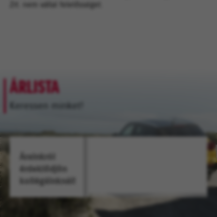
Zrt. nem vállal felelősséget.
ÁRLISTA
Keressen minket!
Árainkról
érdeklődjön
kollégáinknál!