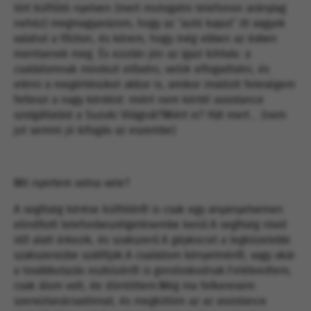
tört külföldi nyelven (mert mutogatni telefonon aránylag
nehéz) megmagyarázom, hogy az ˝autó kaput˝ itt vagyok
valahol a főúton, és kérem, hogy még ebben az évben
mentsenek meg. És ezután jön az igazi kihívás: a
családomnak mindezt előadni, velük elfogadtatni, és
elérni a megértésüket akkor is, amikor imádott feleségem
felteszi a nagy kérdést: miért nem kértél assistance
szolgáltatást a Suzuki Világnál?Miért is? Hát mert... (nem
jut semmi jó kifogás az eszembe)
Mit nyertem volna vele?
A segítség kérése külföldről is csak egy anyanyelvemen
elindított telefonbeszélgetésembe kerül.A segítség rövid
idő alatt érkezik, és szakszerű.A gépkocsit a legközelebbi
szakszervizbe szállítják.A családom kényelméről, vagy akár
a továbbutazás eszközéről is gondoskodnak.Felébredtem,
csak álom volt, de döntöttem:Még ma felkeresem
szerviztanácsadómat, és megkötöm az az assistance