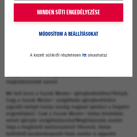
segítségére indul, és a távolságtól függően a lehető
legrövidebb időn belül a helyszínre ér, hogy kijavítsa a
MINDEN SÜTI ENGEDÉLYEZÉSE
hibát. Ha ez a helyszínen nem lehetséges, az autót a
legközelebbi Suzuki-szervizbe szállítja.
MÓDOSÍTOM A BEÁLLÍTÁSOKAT
Mire terjed ki a Suzuki Mester+?
Szolgáltatásunk csereautóra, a továbbutazás
A kezelt sütikről részletesen
itt
olvashatsz
lehetőségének megteremtésére, szállásköltség
fedezésére és taxiköltségre nyújt fedezetet a mindenkor
hatályos Általános Szolgáltatási Feltételekben
meghatározottak szerint.
Mit kell tenni a Suzuki Mester+ igénybevételéhez?Kérjük,
hogy a Suzuki Mester+ szolgáltatás igénybevételére
jogosító kártyát hordja mindig magával (például a forgalmi
engedélyben). Csak a Suzuki Mester+ kártya birtokában
veheti igénybe szolgáltatásunkat!Meghibásodás esetén
hívja a megfelelő telefonszámot! Itthonról, illetve
külföldről kezdeményezett hívás esetén is egyaránt