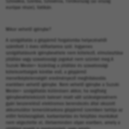
Szlovákia, Szerbia, Szlovénia, Törökország (az ország
európai része), Vatikán.
Mikor vehető igénybe?
A szolgáltatás a gépjármű forgalomba helyezésétől
számított 3 éves időtartamra szól. Ingyenes
szolgáltatásunk igénybevétele nem kötelező, elmulasztása
jótállási vagy szavatossági jogokat nem szüntet meg.A
Suzuki Mester+ kizárólag a jótállási és szavatossági
kötelezettségek körébe eső, a gépjármű
menetképtelenségét eredményező meghibásodás
esetében vehető igénybe. Nem vehető igénybe a Suzuki
Mester+ szolgáltatás különösen akkor, ha segítség
igénybevételeközúti baleset miatt vált szükségessénem
gyári beszerelésű elektromos berendezés által okozott
akkumulátor lemerülésekora gépjármű üzemben tartója az
előírt felülvizsgálati, karbantartási és felújítási munkákat
nem végeztette el, illetveminden olyan esetben, amely a