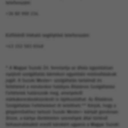
telefonszám:
+36 80 990 234
Külföldről hívható segélyhívó telefonszám:
+43 152 503 6548
* A Magyar Suzuki Zrt. fenntartja az általa egyoldalúan
nyújtott szolgáltatás bármikori egyoldalú módosításának
jogát. A Suzuki Mester+ szolgáltatás tartalmát és
feltételeit a mindenkor hatályos Általános Szolgáltatási
Feltételek határozzák meg, amelyekről
márkakereskedésünknél is tájékozódhat. Az Általános
Szolgáltatási Feltételeket itt letöltheti.** Kérjük, hogy a
gépjárművéhez tartozó Suzuki Mester+ kártyát gondosan
őrizze, a kártya illetéktelen személyek által történő
felhasználásából eredő károkért ugyanis a Magyar Suzuki